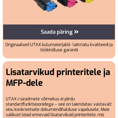
Saada päring
Originaalsed UTAX kulumaterjalid- laitmatu kvaliteedi ja
töökindluse garantii
Lisatarvikud printeritele ja
MFP-dele
UTAX-i seadmete võimekus ei piirdu
standardfunktsioonidega – see on laiendatav vastavalt
sinu konkreetsele dokumendihalduse vajadusele. Meie
valikust leiad erinevaid lisatarvikuid printeritele, mis