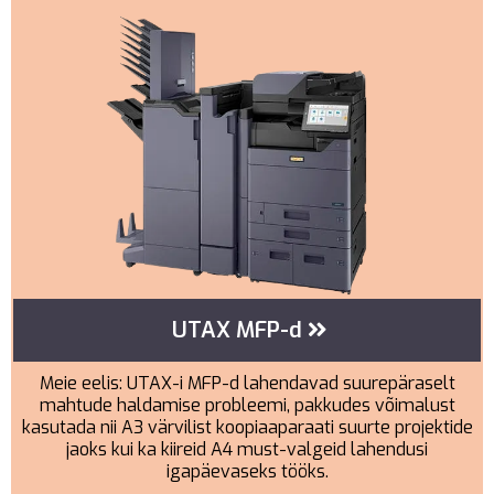
UTAX MFP-d
Meie eelis: UTAX-i MFP-d lahendavad suurepäraselt
mahtude haldamise probleemi, pakkudes võimalust
kasutada nii A3 värvilist koopiaaparaati suurte projektide
jaoks kui ka kiireid A4 must-valgeid lahendusi
igapäevaseks tööks.