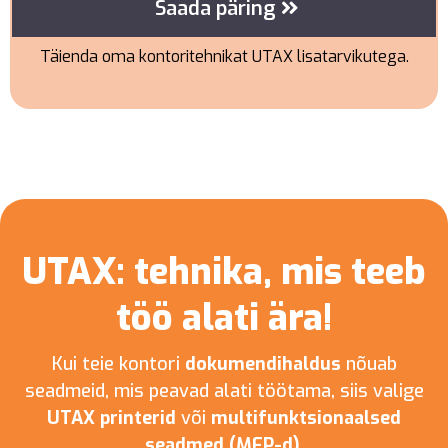
Saada päring
Täienda oma kontoritehnikat UTAX lisatarvikutega.
UTAX: tehnika, mis teeb
töö alati ära!
Kui teie kontori
dokumendihaldus
nõuab
seadmeid, mis peavad alati töötama, siis valige
UTAX printerid
või
multifunktsionaalsed
seadmed (MFP-d)
.