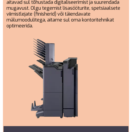
aitavad sul tõhustada digitaliseerimist ja suurendada
mugavust. Olgu tegemist lisasööturite, spetsiaalsete
viimistlejate (finisherid) või täiendavate
mälumoodulitega, aitame sul oma kontoritehnikat
optimeerida.