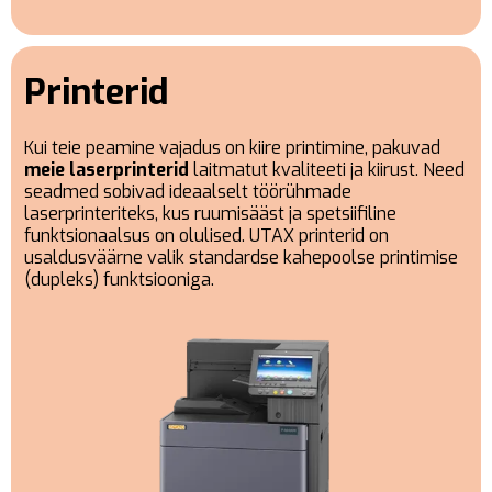
Printerid
Kui teie peamine vajadus on kiire printimine, pakuvad
meie laserprinterid
laitmatut kvaliteeti ja kiirust. Need
seadmed sobivad ideaalselt töörühmade
laserprinteriteks, kus ruumisääst ja spetsiifiline
funktsionaalsus on olulised. UTAX printerid on
usaldusväärne valik standardse kahepoolse printimise
(dupleks) funktsiooniga.