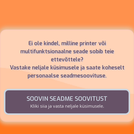
Ei ole kindel, milline printer või
multifunktsionaalne seade sobib teie
ettevõttele?
Vastake neljale küsimusele ja saate koheselt
personaalse seadmesoovituse.
SOOVIN SEADME SOOVITUST
Kliki siia ja vasta neljale küsimusele.