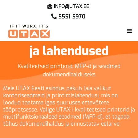
INFO@UTAX.EE
5551 5970
UTAX kontoritehnika
ja lahendused
Kvaliteetsed printerid, MFP-d ja seadmed
dokumendihalduseks
Meie UTAX Eesti esindus pakub laia valikut
kontoriseadmeid ja printimislahendusi, mis on
loodud toetama igas suuruses ettevõtete
tööprotsesse. Valige UTAX-i kvaliteetsed printerid ja
multifunktsionaalsed seadmed (MFP-d), et tagada
tõhus dokumendihaldus ja ennustatav eelarve.