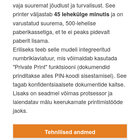
vaja suuremat jõudlust ja turvalisust. See
printer väljastab
ja on
45 lehekülge minutis
varustatud suurema, 500-lehelise
paberikassetiga, et te ei peaks pidevalt
paberit lisama.
Eriliseks teeb selle mudeli integreeritud
numbriklaviatuur, mis võimaldab kasutada
"Private Print" funktsiooni (dokumendid
prinditakse alles PIN-koodi sisestamisel). See
tagab konfidentsiaalsete dokumentide kaitse.
Lisaks on seadmel võimas protsessor ja
laiendatav mälu keerukamate printimistööde
jaoks.
Tehnilised andmed