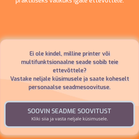
praktiliseks valikuks igale ettevõttele.
Ei ole kindel, milline printer või
multifunktsionaalne seade sobib teie
ettevõttele?
Vastake neljale küsimusele ja saate koheselt
personaalse seadmesoovituse.
SOOVIN SEADME SOOVITUST
Kliki siia ja vasta neljale küsimusele.