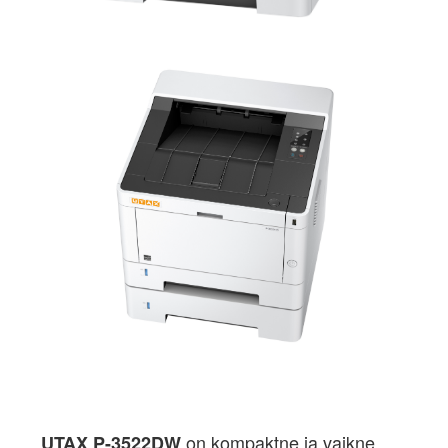
on kompaktne ja vaikne
UTAX P-3522DW