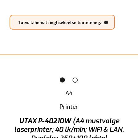
Tutvu lähemalt inglisekeelse tootelehega
A4
Printer
UTAX P-4021DW
(A4 mustvalge
laserprinter; 40 lk/min; WiFi & LAN,