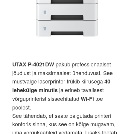
pakub professionaalset
UTAX P-4021DW
jõudlust ja maksimaalset ühenduvust. See
mustvalge laserprinter trükib kiirusega
40
ja erineb tavalisest
lehekülge minutis
võrguprinterist sisseehitatud
toe
Wi-Fi
poolest.
See tähendab, et saate paigutada printeri
kontoris sinna, kus see on kõige mugavam,
ilma võrgukaableid vedamata. Lisaks toetab