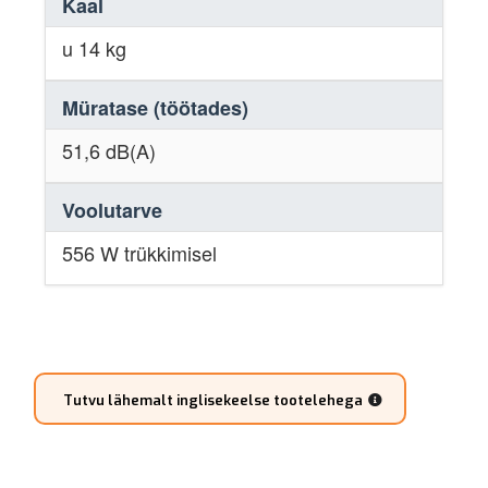
Kaal
u 14 kg
Müratase (töötades)
51,6 dB(A)
Voolutarve
556 W trükkimisel
Tutvu lähemalt inglisekeelse tootelehega