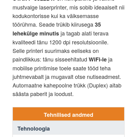
mustvalge laserprinter, mis sobib ideaalselt nii
kodukontorisse kui ka väiksemasse
töörühma. Seade trükib kiirusega
35
ja tagab alati terava
lehekülge minutis
kvaliteedi tänu 1200 dpi resolutsioonile.
Selle printeri suurimaks eeliseks on
paindlikkus: tänu sisseehitatud
ja
WiFi-le
mobiilse printimise toele saate tööd teha
juhtmevabalt ja mugavalt otse nutiseadmest.
Automaatne kahepoolne trükk (Duplex) aitab
säästa paberit ja loodust.
Tehnilised andmed
Tehnoloogia