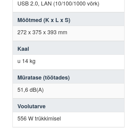
USB 2.0, LAN (10/100/1000 võrk)
Mõõtmed (K x L x S)
272 x 375 x 393 mm
Kaal
u 14 kg
Müratase (töötades)
51,6 dB(A)
Voolutarve
556 W trükkimisel