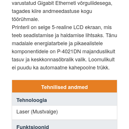
varustatud Gigabit Etherneti võrguliidesega,
tagades kiire andmeedastuse kogu
töörühmale.
Printeril on selge 5-realine LCD ekraan, mis
teeb seadistamise ja haldamise lihtsaks. Tänu
madalale energiatarbele ja pikaealistele
komponentidele on P-4021DN majanduslikult
tasuv ja keskkonnasõbralik valik. Loomulikult
ei puudu ka automaatne kahepoolne trükk.
Tehnilised andmed
Tehnoloogia
Laser (Mustvalge)
Funktsioonid