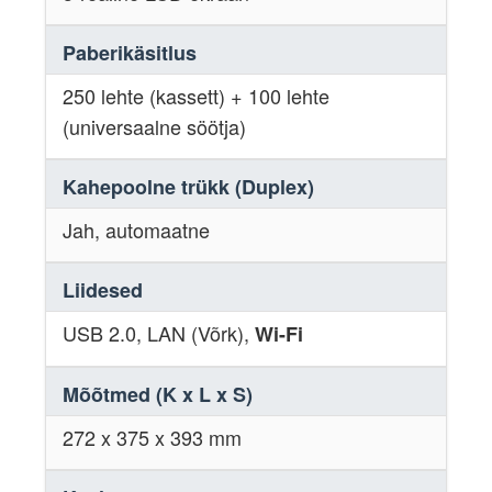
Paberikäsitlus
250 lehte (kassett) + 100 lehte
(universaalne söötja)
Kahepoolne trükk (Duplex)
Jah, automaatne
Liidesed
USB 2.0, LAN (Võrk),
Wi-Fi
Mõõtmed (K x L x S)
272 x 375 x 393 mm