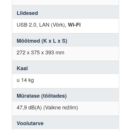
Liidesed
USB 2.0, LAN (Võrk),
Wi-Fi
Mõõtmed (K x L x S)
272 x 375 x 393 mm
Kaal
u 14 kg
Müratase (töötades)
47,9 dB(A) (Vaikne režiim)
Voolutarve